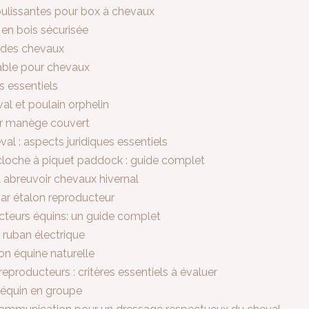
coulissantes pour box à chevaux
 en bois sécurisée
e des chevaux
rable pour chevaux
ts essentiels
l et poulain orphelin
our manège couvert
val : aspects juridiques essentiels
e cloche à piquet paddock : guide complet
l abreuvoir chevaux hivernal
 par étalon reproducteur
ucteurs équins: un guide complet
r ruban électrique
on équine naturelle
producteurs : critères essentiels à évaluer
équin en groupe