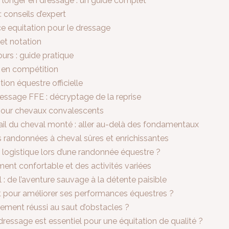
longer en dressage : un guide complet
: conseils d’expert
e equitation pour le dressage
 et notation
urs : guide pratique
3 en compétition
ion équestre officielle
essage FFE : décryptage de la reprise
pour chevaux convalescents
ail du cheval monté : aller au-delà des fondamentaux
es randonnées à cheval sûres et enrichissantes
 logistique lors d’une randonnée équestre ?
ment confortable et des activités variées
: de l’aventure sauvage à la détente paisible
 pour améliorer ses performances équestres ?
nement réussi au saut d’obstacles ?
ressage est essentiel pour une équitation de qualité ?