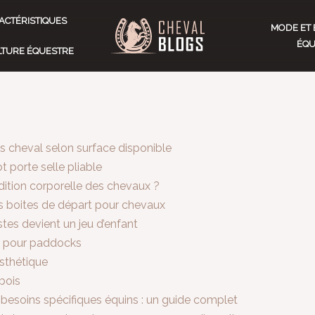
ACTÉRISTIQUES
MODE ET 
ÉQU
ULTURE ÉQUESTRE
 cheval selon surface disponible
 porte selle pliable
ition corporelle des chevaux ?
es boites de départ pour chevaux
pistes devient un jeu d’enfant
s pour paddocks
esthétique
bois
 besoins spécifiques équins : un guide complet