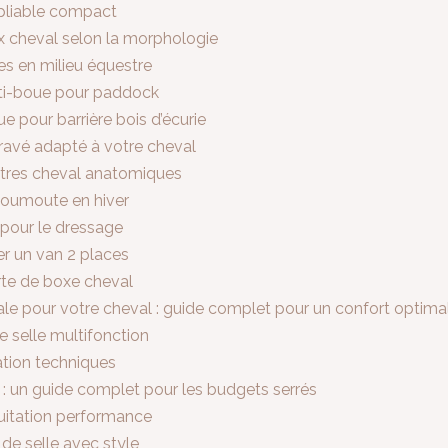
pliable compact
ux cheval selon la morphologie
ues en milieu équestre
nti-boue pour paddock
 pour barrière bois d’écurie
gravé adapté à votre cheval
êtres cheval anatomiques
moumoute en hiver
 pour le dressage
ter un van 2 places
te de boxe cheval
éale pour votre cheval : guide complet pour un confort optima
e selle multifonction
ation techniques
le : un guide complet pour les budgets serrés
quitation performance
de selle avec style