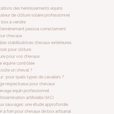
ications des hennissements équins
ateur de clôture solaire professionnel
n box à vendre
r l’enrênement pessoa correctement
pour chevaux
lles stabilisatrices chevaux extérieures
bois pour clôture
ure pour vos chevaux
ie équine contrôlée
coûte un cheval ?
r : pour quels types de cavaliers ?
e respectueux pour chevaux
élevage équin professionnel
insémination artificielle (IAC)
vaux sauvages: une étude approfondie
er à foin pour chevaux de box artisanal