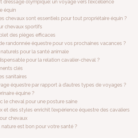
t dressage olympique: un voyage vers l’excellence
e équin
es chevaux sont essentiels pour tout propriétaire équin ?
ur chevaux sportifs
plet des pièges efficaces
s de randonnée équestre pour vos prochaines vacances ?
aturels pour la santé animale
ispensable pour la relation cavalier-cheval ?
éments clés
s sanitaires
yage équestre par rapport à d’autres types de voyages ?
inaire équine ?
ec le cheval pour une posture saine
et des styles enrichit l’expérience équestre des cavaliers
 pour chevaux
 nature est bon pour votre santé ?