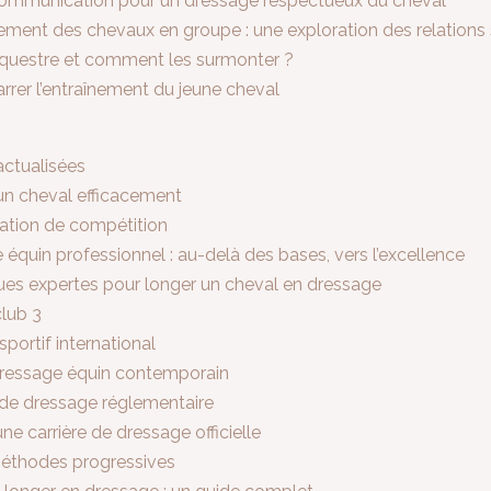
e communication pour un dressage respectueux du cheval
ent des chevaux en groupe : une exploration des relations 
 équestre et comment les surmonter ?
rrer l’entraînement du jeune cheval
actualisées
un cheval efficacement
tation de compétition
quin professionnel : au-delà des bases, vers l’excellence
iques expertes pour longer un cheval en dressage
club 3
portif international
 dressage équin contemporain
 de dressage réglementaire
e carrière de dressage officielle
 méthodes progressives