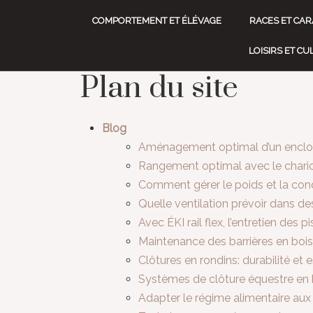
COMPORTEMENT ET ÉLÉVAGE
RACES ET CAR
LOISIRS ET C
Plan du site
Blog
Aménagement optimal d’un enclos
Rangement optimal avec le chariot
Comment gérer le poids et la cond
Quelle ventilation prévoir dans d
Avec ÉKI rail flex, l’entretien des 
Maintenance des barrières en boi
Clôtures en rondins: durabilité et 
Systèmes de clôture équestre en 
Adapter le régime alimentaire aux