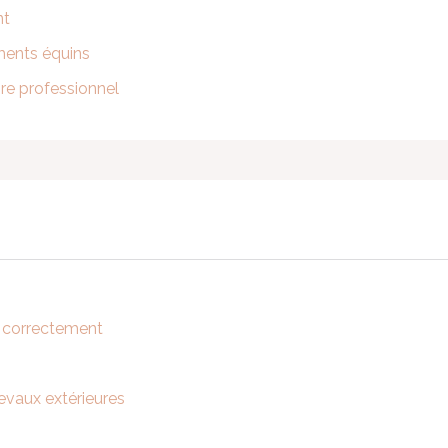
nt
ments équins
ire professionnel
a correctement
hevaux extérieures