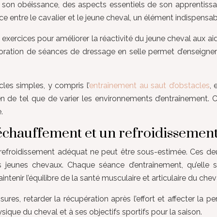
t son obéissance, des aspects essentiels de son apprentissa
 entre le cavalier et le jeune cheval, un élément indispensa
ts exercices pour améliorer la réactivité du jeune cheval aux aid
poration de séances de dressage en selle permet d’enseigner
cles simples, y compris l’
entraînement au saut d’obstacles
, 
 rien de tel que de varier les environnements d’entraînement
.
 échauffement et un refroidissement
 refroidissement adéquat ne peut être sous-estimée. Ces deu
les jeunes chevaux. Chaque séance d’entraînement, qu’ell
enir l’équilibre de la santé musculaire et articulaire du chev
es, retarder la récupération après l’effort et affecter la p
ique du cheval et à ses objectifs sportifs pour la saison.