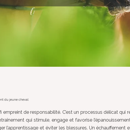
ent du jeune cheval
i empreint de responsabilité. C’est un processus délicat qui 
entraînement qui stimule, engage et favorise l’épanouissemen
r l’apprentissage et éviter les blessures. Un échauffement e