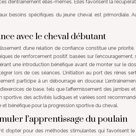
es d’entraînement elles-mêmes. Elles favorisent la récupérat
aux besoins spécifiques du jeune cheval est primordiale. A
nce avec le cheval débutant
issement d’une relation de confiance constitue une priorité. C
hniques de renforcement positif, basées sur l’encouragement, 
avérant une introduction bénéfique avant de monter sur le dos
grer lors de ces séances. L’initiation au port des rênes se
ement participe à un débourrage en douceur. L’entraînement 
n d’exercices de base, tels que l’affermissement des jambes et
tion sportive, des activités ludiques et variées sont recomman
e et bénéfique pour la progression sportive du cheval.
imuler l’apprentissage du poulain
ient d’opter pour des méthodes stimulantes qui favorisent l