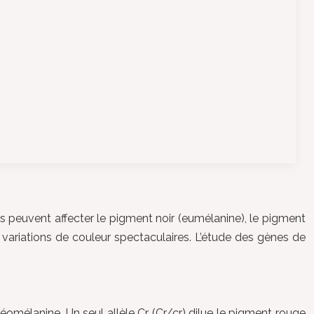
es peuvent affecter le pigment noir (eumélanine), le pigment
 variations de couleur spectaculaires. L’étude des gènes de
héomélanine. Un seul allèle Cr (Cr/cr) dilue le pigment rouge