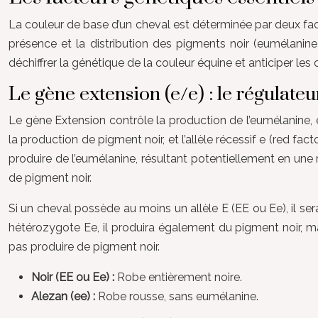
La couleur de base d’un cheval est déterminée par deux fact
présence et la distribution des pigments noir (eumélani
déchiffrer la génétique de la couleur équine et anticiper les
Le gène extension (e/e) : le régulate
Le gène Extension contrôle la production de l’eumélanine, é
la production de pigment noir, et l’allèle récessif e (red fac
produire de l’eumélanine, résultant potentiellement en une r
de pigment noir.
Si un cheval possède au moins un allèle E (EE ou Ee), il ser
hétérozygote Ee, il produira également du pigment noir, mais
pas produire de pigment noir.
Noir (EE ou Ee) :
Robe entièrement noire.
Alezan (ee) :
Robe rousse, sans eumélanine.