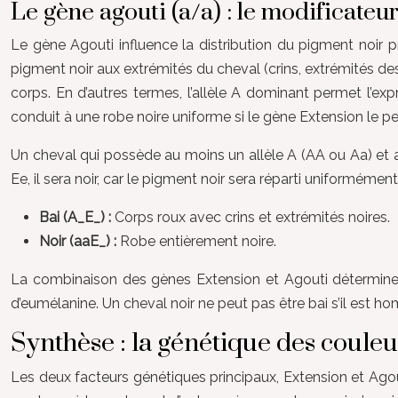
Le gène agouti (a/a) : le modificateu
Le gène Agouti influence la distribution du pigment noir pro
pigment noir aux extrémités du cheval (crins, extrémités des 
corps. En d’autres termes, l’allèle A dominant permet l’exp
conduit à une robe noire uniforme si le gène Extension le p
Un cheval qui possède au moins un allèle A (AA ou Aa) et au
Ee, il sera noir, car le pigment noir sera réparti uniforméme
Bai (A_E_) :
Corps roux avec crins et extrémités noires.
Noir (aaE_) :
Robe entièrement noire.
La combinaison des gènes Extension et Agouti détermine le
d’eumélanine. Un cheval noir ne peut pas être bai s’il est ho
Synthèse : la génétique des coule
Les deux facteurs génétiques principaux, Extension et Agout