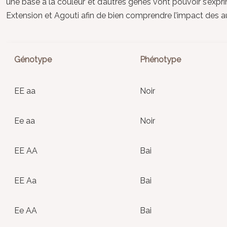
une base à la couleur et d’autres gènes vont pouvoir s’expri
Extension et Agouti afin de bien comprendre l’impact des a
Génotype
Phénotype
EE aa
Noir
Ee aa
Noir
EE AA
Bai
EE Aa
Bai
Ee AA
Bai