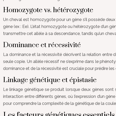
Homozygote vs. hétérozygote
Un cheval est homozygote pour un gène s’il possède deux co
gène (ex : Ee). L’état homozygote ou hétérozygote d’un gèn
transmettre cet allèle à sa descendance, tandis qu’un cheval
Dominance et récessivité
La dominance et la récessivité décrivent la relation entre
seule copie. Un allèle récessif ne s’exprime dans le phénot
dominance et de la récessivité est cruciale pour prédire les
Linkage génétique et épistasie
Le linkage génétique se produit lorsque deux gènes sont s
interaction entre différents gènes, où l’expression d’un gè
pour comprendre la complexité de la génétique de la coule
Les facteurs génétiques essentiels 