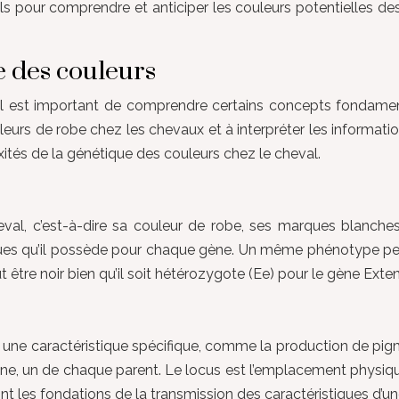
ils pour comprendre et anticiper les couleurs potentielles d
 des couleurs
, il est important de comprendre certains concepts fondame
leurs de robe chez les chevaux et à interpréter les informati
ités de la génétique des couleurs chez le cheval.
eval, c’est-à-dire sa couleur de robe, ses marques blanches,
ifiques qu’il possède pour chaque gène. Un même phénotype p
 être noir bien qu’il soit hétérozygote (Ee) pour le gène Exten
e une caractéristique spécifique, comme la production de pigme
ène, un de chaque parent. Le locus est l’emplacement phys
t les fondations de la transmission des caractéristiques d’un