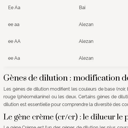
Ee Aa
Bai
ee aa
Alezan
ee AA
Alezan
ee Aa
Alezan
Gènes de dilution : modification d
Les gènes de dilution modifient les couleurs de base (noir,
rouge (phéomélanine) ou les deux. Certains gènes de diluti
dilution est essentielle pour comprendre la diversité des c
Le gène crème (cr/cr) : le dilueur le 
Le gène Crème est l’un des gènes de dilution les plus couran