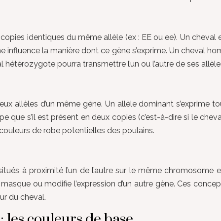
pies identiques du même allèle (ex : EE ou ee). Un cheval es
e influence la manière dont ce gène s’exprime. Un cheval ho
 hétérozygote pourra transmettre l’un ou l’autre de ses allèle
 deux allèles d’un même gène. Un allèle dominant s’exprime to
ype que s’il est présent en deux copies (c’est-à-dire si le ch
 couleurs de robe potentielles des poulains.
itués à proximité l’un de l’autre sur le même chromosome et
ne masque ou modifie l’expression d’un autre gène. Ces concep
ur du cheval.
: les couleurs de base