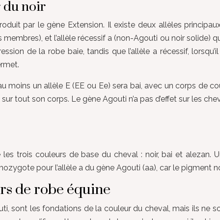
r du noir
duit par le gène Extension. Il existe deux allèles principaux
membres), et l’allèle récessif a (non-Agouti ou noir solide) q
ression de la robe baie, tandis que l’allèle a récessif, lorsq
ermet.
 moins un allèle E (EE ou Ee) sera bai, avec un corps de cou
nt sur tout son corps. Le gène Agouti n’a pas d’effet sur les ch
s trois couleurs de base du cheval : noir, bai et alezan. Un
mozygote pour l’allèle a du gène Agouti (aa), car le pigment no
urs de robe équine
i, sont les fondations de la couleur du cheval, mais ils ne 