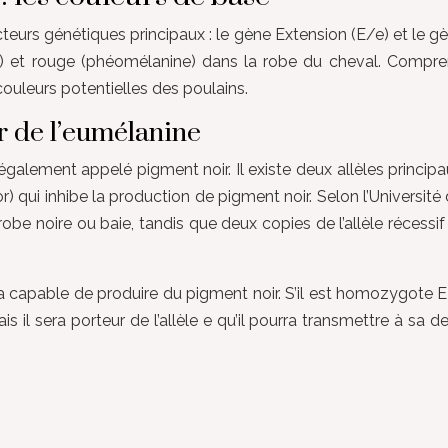
eurs génétiques principaux : le gène Extension (E/e) et le g
ne) et rouge (phéomélanine) dans la robe du cheval. Comp
 couleurs potentielles des poulains.
ur de l’eumélanine
galement appelé pigment noir. Il existe deux allèles principa
tor) qui inhibe la production de pigment noir. Selon l’Universit
obe noire ou baie, tandis que deux copies de l’allèle récessi
a capable de produire du pigment noir. S’il est homozygote EE
 il sera porteur de l’allèle e qu’il pourra transmettre à sa 