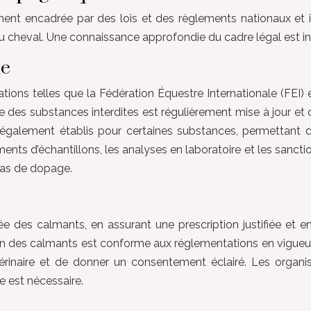
tement encadrée par des lois et des règlements nationaux et 
e du cheval. Une connaissance approfondie du cadre légal est i
le
ons telles que la Fédération Équestre Internationale (FEI) et
e des substances interdites est régulièrement mise à jour et c
galement établis pour certaines substances, permettant de d
ts d’échantillons, les analyses en laboratoire et les sanctio
 cas de dopage.
nnée des calmants, en assurant une prescription justifiée et e
ion des calmants est conforme aux réglementations en vigueur.
térinaire et de donner un consentement éclairé. Les organis
e est nécessaire.