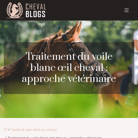
Traitement du voile
blanc œil cheval :
approche vétérinaire
/
Santé et bien-être du cheval