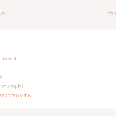
let
Inst
ionnement
nt
ments équins
ire professionnel