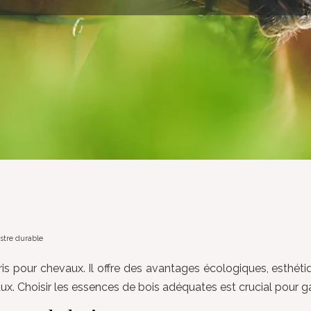
stre durable
bris pour chevaux. Il offre des avantages écologiques, esthét
x. Choisir les essences de bois adéquates est crucial pour gara