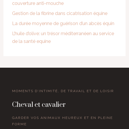
couverture anti-mouche
Gestion de la fibrine dans cicatrisation équine
La durée moyenne de guérison d’un abcès équin
L’huile d’olive: un trésor méditerranéen au service
de la santé equine
MOMENTS D’INTIMITÉ, DE TRAVAIL ET DE LOISIR
Cheval et cavalier
GARDER VOS ANIMAUX HEUREUX ET EN PLEINE
FORME