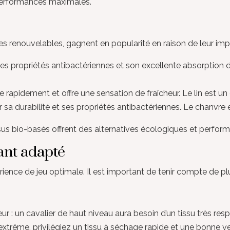
performances maximales.
res renouvelables, gagnent en popularité en raison de leur im
es propriétés antibactériennes et son excellente absorption d
che rapidement et offre une sensation de fraîcheur. Le lin est un
 sa durabilité et ses propriétés antibactériennes. Le chanvre e
sus bio-basés offrent des alternatives écologiques et perform
rant adapté
ience de jeu optimale. Il est important de tenir compte de plu
 un cavalier de haut niveau aura besoin d’un tissu très respir
extrême, privilégiez un tissu à séchage rapide et une bonne ve