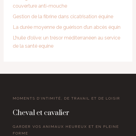
couverture anti-mouche
Gestion de la fibrine dans cicatrisation équine
La durée moyenne de guérison d’un abcès équin
L’huile d’olive: un trésor méditerranéen au service
de la santé equine
MOMENTS D’INTIMITÉ, DE TRAVAIL ET DE LOISIR
Cheval et cavalier
GARDER VOS ANIMAUX HEUREUX ET EN PLEINE
FORME