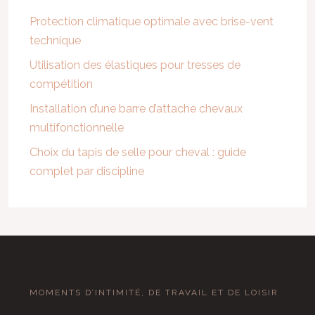
Protection climatique optimale avec brise-vent
technique
Utilisation des élastiques pour tresses de
compétition
Installation d’une barre d’attache chevaux
multifonctionnelle
Choix du tapis de selle pour cheval : guide
complet par discipline
MOMENTS D’INTIMITÉ, DE TRAVAIL ET DE LOISIR