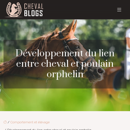
Développement du lien
entre cheval et poulain
orphelin
/
Comportement et élévage