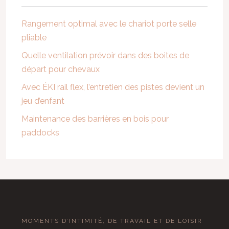
Rangement optimal avec le chariot porte selle
pliable
Quelle ventilation prévoir dans des boites de
départ pour chevaux
Avec ÉKI rail flex, l’entretien des pistes devient un
jeu d’enfant
Maintenance des barrières en bois pour
paddocks
MOMENTS D’INTIMITÉ, DE TRAVAIL ET DE LOISIR