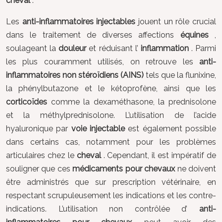
cheval
.
Les
anti-inflammatoires injectables
jouent un rôle crucial
dans le traitement de diverses affections
équines
,
soulageant la
douleur
et réduisant l’
inflammation
. Parmi
les plus couramment utilisés, on retrouve les
anti-
inflammatoires non stéroïdiens (AINS)
tels que la flunixine,
la phénylbutazone et le kétoprofène, ainsi que les
corticoïdes
comme la dexaméthasone, la prednisolone
et la méthylprednisolone. L’utilisation de l’acide
hyaluronique par
voie injectable
est également possible
dans certains cas, notamment pour les problèmes
articulaires chez le
cheval
. Cependant, il est impératif de
souligner que ces
médicaments pour chevaux
ne doivent
être administrés que sur prescription vétérinaire, en
respectant scrupuleusement les indications et les contre-
indications. L’utilisation non contrôlée d’
anti-