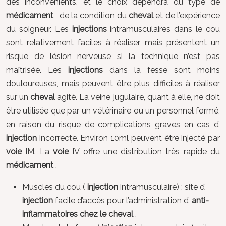
des inconvénients, et le choix dépendra du type de
médicament
, de la condition du
cheval
et de l’expérience
du soigneur. Les
injections
intramusculaires dans le cou
sont relativement faciles à réaliser, mais présentent un
risque de lésion nerveuse si la technique n’est pas
maîtrisée. Les
injections
dans la fesse sont moins
douloureuses, mais peuvent être plus difficiles à réaliser
sur un
cheval
agité. La veine jugulaire, quant à elle, ne doit
être utilisée que par un vétérinaire ou un personnel formé,
en raison du risque de complications graves en cas d’
injection
incorrecte. Environ 10ml peuvent être injecté par
voie
IM. La
voie
IV offre une distribution très rapide du
médicament
.
Muscles du cou (
injection
intramusculaire) : site d’
injection
facile d’accès pour l’administration d’
anti-
inflammatoires chez le cheval
.