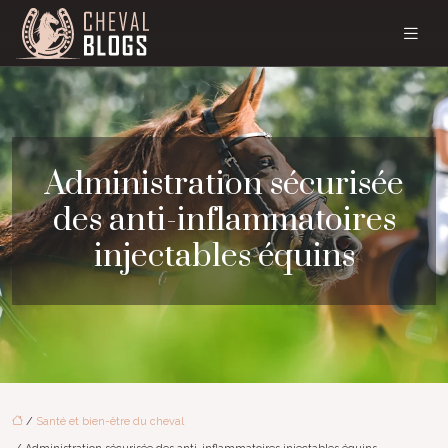
Administration sécurisée
des anti-inflammatoires
injectables équins
/
Santé et bien-être du cheval