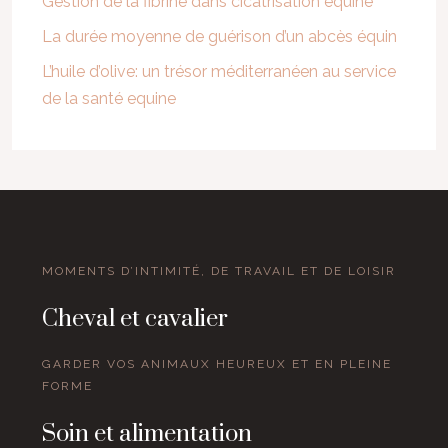
Gestion de la fibrine dans cicatrisation équine
La durée moyenne de guérison d’un abcès équin
L’huile d’olive: un trésor méditerranéen au service
de la santé equine
MOMENTS D’INTIMITÉ, DE TRAVAIL ET DE LOISIR
Cheval et cavalier
GARDER VOS ANIMAUX HEUREUX ET EN PLEINE
FORME
Soin et alimentation