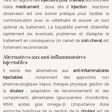
Tenir un registre des
injections pour chevaux
administrées
(date,
médicament
, dose, site d’
injection
, réactions
observées) est une bonne pratique pour faciliter la
communication avec le vétérinaire et assurer un suivi
optimal du traitement. La traçabilité permet d’identifier
rapidement les éventuels problèmes et d’adapter le
traitement en conséquence. Un carnet de
soin cheval
est
fortement recommandé.
Alternatives aux anti-inflammatoires
injectables
Il existe des alternatives aux
anti-inflammatoires
injectables
, notamment des approches non
pharmacologiques (repos, thérapie physique, gestion de
la
douleur
, adaptation de l’environnement) et des
compléments alimentaires (glucosamine, chondroïtine,
MSM, acides gras oméga-3). L’importance d’une
approche holistique de la gestion de la
douleur
est de