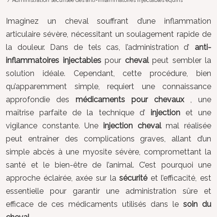
/ Administration sécurisée des anti-inflammatoires injectables équins
Imaginez un cheval souffrant d’une inflammation
articulaire sévère, nécessitant un soulagement rapide de
la douleur. Dans de tels cas, l’administration d’
anti-
inflammatoires injectables
pour
cheval
peut sembler la
solution idéale. Cependant, cette procédure, bien
qu’apparemment simple, requiert une connaissance
approfondie des
médicaments pour chevaux
, une
maîtrise parfaite de la technique d’
injection
et une
vigilance constante. Une
injection cheval
mal réalisée
peut entraîner des complications graves, allant d’un
simple abcès à une myosite sévère, compromettant la
santé et le bien-être de l’animal. C’est pourquoi une
approche éclairée, axée sur la
sécurité
et l’efficacité, est
essentielle pour garantir une administration sûre et
efficace de ces médicaments utilisés dans le
soin du